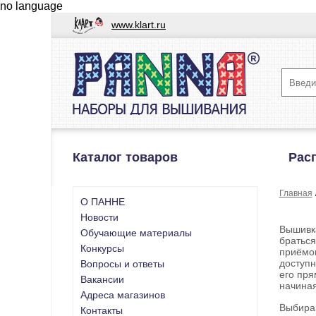
no language
www.klart.ru
Каталог товаров
Рас
Главная
О ПАННЕ
Новости
Вышивка
Обучающие материалы
браться
Конкурсы
приёмов
доступн
Вопросы и ответы
его пр
Вакансии
начиная
Адреса магазинов
Выбирай
Контакты