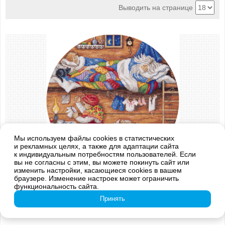
Выводить на странице
Мы используем файлы cookies в статистических
и рекламных целях, а также для адаптации сайта
к индивидуальным потребностям пользователей. Если
вы не согласны с этим, вы можете покинуть сайт или
изменить настройки, касающиеся cookies в вашем
Арт.: SO-1838
браузере. Изменение настроек может ограничить
"Домовой - в семье покой!"
функциональность сайта.
1 199 руб.
в корзину
Принять