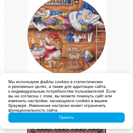
Арт.: SO-1838
Мы используем файлы cookies в статистических
"Домовой - в семье покой!"
и рекламных целях, а также для адаптации сайта
к индивидуальным потребностям пользователей. Если
1 199 руб.
в корзину
вы не согласны с этим, вы можете покинуть сайт или
изменить настройки, касающиеся cookies в вашем
браузере. Изменение настроек может ограничить
функциональность сайта.
Принять