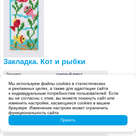
Закладка. Кот и рыбки
Техника:
счетный крест
Канва:
Aida 14
Мы используем файлы cookies в статистических
и рекламных целях, а также для адаптации сайта
Цвет канвы:
белая
к индивидуальным потребностям пользователей. Если
вы не согласны с этим, вы можете покинуть сайт или
Размер готовой работы:
7x18 см
изменить настройки, касающиеся cookies в вашем
Размер работы:
22x82 крестиков
браузере. Изменение настроек может ограничить
функциональность сайта.
Количество цветов:
9
Принять
Палитра:
Gamma
Дизайнер:
-