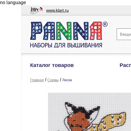
no language
www.klart.ru
Каталог товаров
Рас
/
/
Главная
Схемы
Лисик