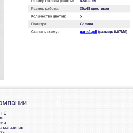
Размер готовой работы:
8.5x11 см
Размер работы:
35x48 крестиков
Количество цветов:
5
Палитра:
Gamma
Скачать схему:
parts1.pdf
(размер: 0.07Мб)
омпании
ННЕ
ти
сии
а магазинов
кты