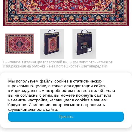
Внимание! Оттенки цветов готовой вышивки могут отличаться от
изображения на обложке из-за погрешностей цветопередачи
O-7414 Ковер
Мы используем файлы cookies в статистических
и рекламных целях, а также для адаптации сайта
Коллекция:
Золотая серия
к индивидуальным потребностям пользователей. Если
вы не согласны с этим, вы можете покинуть сайт или
изменить настройки, касающиеся cookies в вашем
4 479
руб.
браузере. Изменение настроек может ограничить
функциональность сайта.
Принять
Наличие в интернет магазине:
в наличии