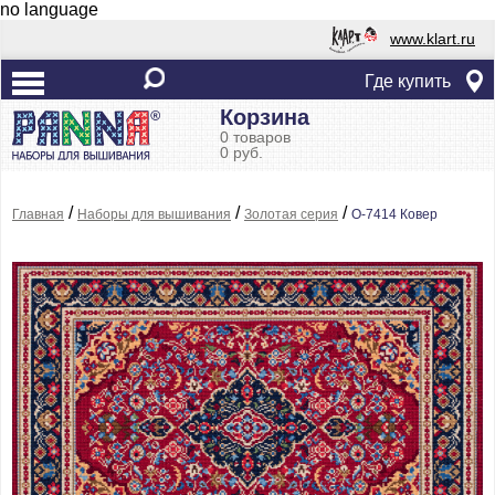
no language
www.klart.ru
Где купить
Корзина
0 товаров
0 руб.
/
/
/
Главная
Наборы для вышивания
Золотая серия
O-7414 Ковер