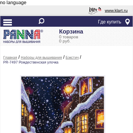
no language
www.klart.ru
Где купить
Корзина
0 товаров
0 руб.
/
/
/
Главная
Наборы для вышивания
Бэкстич
PR-7497 Рождественская улочка