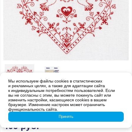
Мы используем файлы cookies в статистических
и рекламных целях, а также для адаптации сайта
к индивидуальным потребностям пользователей. Если
вы не согласны с этим, вы можете покинуть сайт или
Внимание! Оттенки цветов готовой вышивки могут отличаться от
изменить настройки, касающиеся cookies в вашем
изображения на обложке из-за погрешностей цветопередачи
браузере. Изменение настроек может ограничить
функциональность сайта.
SO-1403 Сердце с голубями
Принять
409
руб.