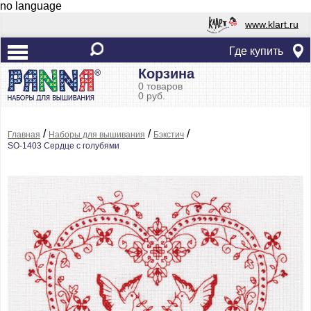
no language
www.klart.ru
Где купить
Корзина
0 товаров
0 руб.
/
/
/
Главная
Наборы для вышивания
Бэкстич
SO-1403 Сердце с голубями