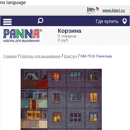
no language
www.klart.ru
Где купить
Корзина
0 товаров
0 руб.
/
/
/
Главная
Наборы для вышивания
Бэкстич
GM-7516 Панелька