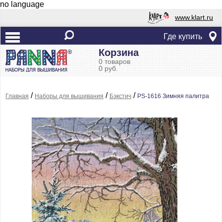
no language
www.klart.ru
Где купить
Корзина
0 товаров
0 руб.
/
/
/
Главная
Наборы для вышивания
Бэкстич
PS-1616 Зимняя палитра