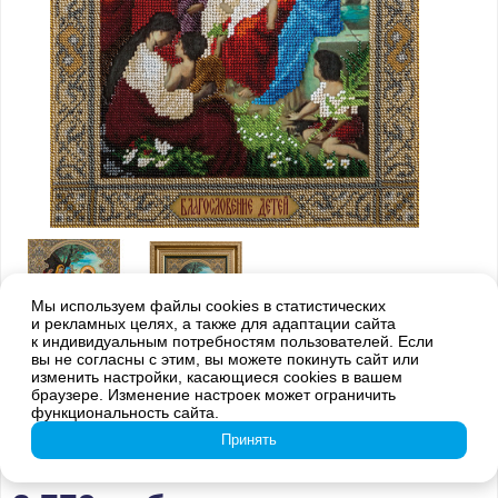
Мы используем файлы cookies в статистических
и рекламных целях, а также для адаптации сайта
к индивидуальным потребностям пользователей. Если
вы не согласны с этим, вы можете покинуть сайт или
Внимание! Оттенки цветов готовой вышивки могут отличаться от
изменить настройки, касающиеся cookies в вашем
изображения на обложке из-за погрешностей цветопередачи
браузере. Изменение настроек может ограничить
функциональность сайта.
CM-1662 Икона Благословение
Принять
детей