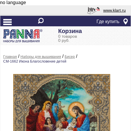
no language
www.klart.ru
Где купить
Корзина
0 товаров
0 руб.
/
/
/
Главная
Наборы для вышивания
Бисер
CM-1662 Икона Благословение детей