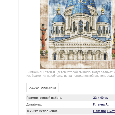
Внимание! Оттенки цветов готовой вышивки могут отличать
изображения на обложке из-за погрешностей цветопереда
Характеристики
Размер готовой работы:
33 x 40 см
Дизайнер:
Ильина А.
Техника исполнения:
Бэкстич
,
Счет