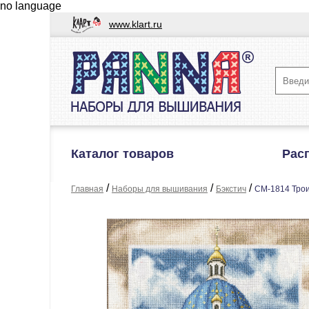
no language
www.klart.ru
Каталог товаров
Рас
/
/
/
Главная
Наборы для вышивания
Бэкстич
CM-1814 Трои