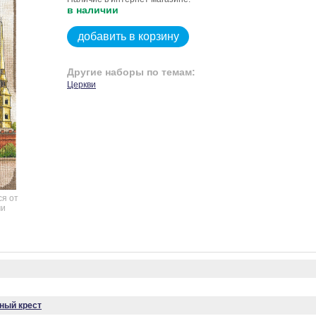
в наличии
добавить в корзину
Другие наборы по темам:
Церкви
ся от
чи
ный крест