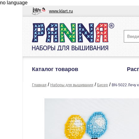
no language
www.klart.ru
Каталог товаров
Рас
/
/
/
Главная
Наборы для вышивания
Бисер
BN-5022 Лечу к