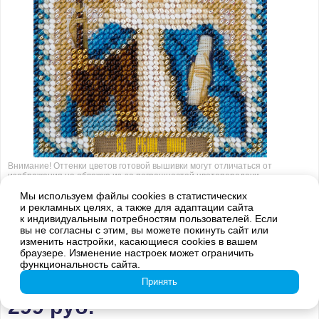
Внимание! Оттенки цветов готовой вышивки могут отличаться от
изображения на обложке из-за погрешностей цветопередачи
Мы используем файлы cookies в статистических
CM-1833 Икона Святой
и рекламных целях, а также для адаптации сайта
к индивидуальным потребностям пользователей. Если
Равноапостольной Нины,
вы не согласны с этим, вы можете покинуть сайт или
просветительницы Грузии
изменить настройки, касающиеся cookies в вашем
браузере. Изменение настроек может ограничить
функциональность сайта.
699 руб.
СКИДКА 57 %
Принять
299
руб.