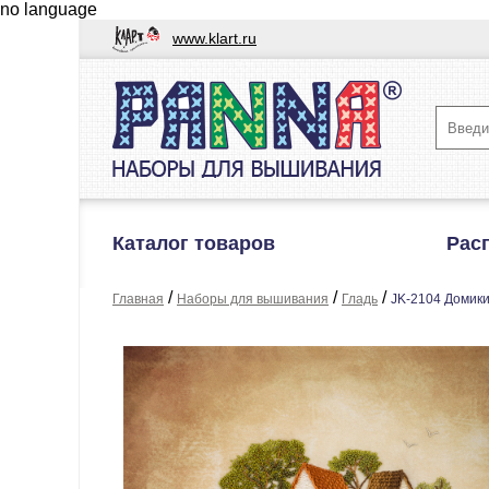
no language
www.klart.ru
Каталог товаров
Рас
/
/
/
Главная
Наборы для вышивания
Гладь
JK-2104 Домик