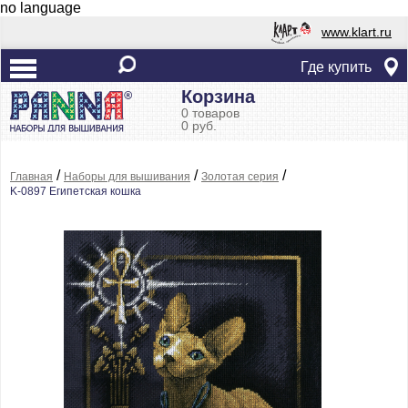
no language
www.klart.ru
Где купить
Корзина
0 товаров
0 руб.
/
/
/
Главная
Наборы для вышивания
Золотая серия
K-0897 Египетская кошка