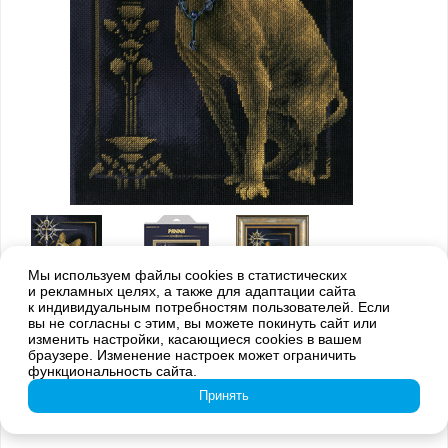
Мы используем файлы cookies в статистических
и рекламных целях, а также для адаптации сайта
к индивидуальным потребностям пользователей. Если
вы не согласны с этим, вы можете покинуть сайт или
Внимание! Оттенки цветов готовой вышивки могут отличаться от
изменить настройки, касающиеся cookies в вашем
изображения на обложке из-за погрешностей цветопередачи
браузере. Изменение настроек может ограничить
функциональность сайта.
K-0897 Египетская кошка
Принять
Коллекция:
Золотая серия