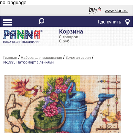
no language
www.klart.ru
Где купить
Корзина
0 товаров
0 руб.
/
/
/
Главная
Наборы для вышивания
Золотая серия
N-1995 Натюрморт с лейками