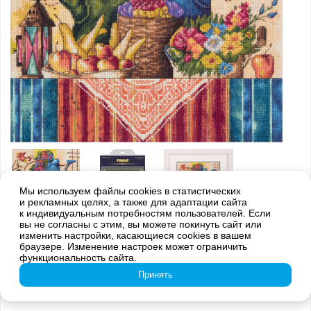
Мы используем файлы cookies в статистических
и рекламных целях, а также для адаптации сайта
к индивидуальным потребностям пользователей. Если
вы не согласны с этим, вы можете покинуть сайт или
Внимание! Оттенки цветов готовой вышивки могут отличаться от
изменить настройки, касающиеся cookies в вашем
изображения на обложке из-за погрешностей цветопередачи
браузере. Изменение настроек может ограничить
функциональность сайта.
N-1995 Натюрморт с лейками
Принять
Коллекция:
Золотая серия