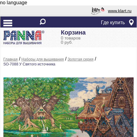
no language
www.klart.ru
Где купить
Корзина
0 товаров
0 руб.
/
/
/
Главная
Наборы для вышивания
Золотая серия
SO-7088 У Святого источника