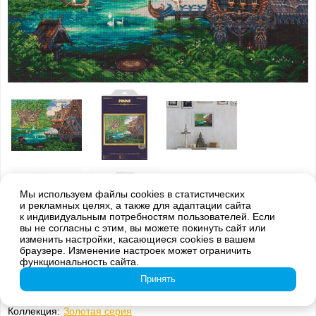
Мы используем файлы cookies в статистических
и рекламных целях, а также для адаптации сайта
к индивидуальным потребностям пользователей. Если
вы не согласны с этим, вы можете покинуть сайт или
изменить настройки, касающиеся cookies в вашем
Внимание! Оттенки цветов готовой вышивки могут отличаться от
браузере. Изменение настроек может ограничить
изображения на обложке из-за погрешностей цветопередачи
функциональность сайта.
Принять
SO-7088 У Святого источника
Коллекция:
Золотая серия