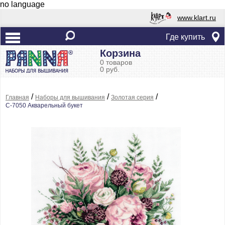
no language
www.klart.ru
Где купить
Корзина
0 товаров
0 руб.
/
/
/
Главная
Наборы для вышивания
Золотая серия
C-7050 Акварельный букет