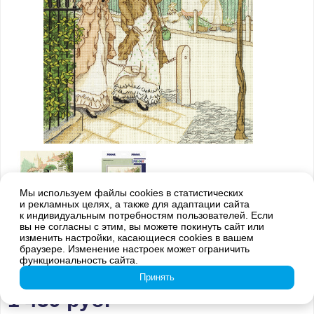
Мы используем файлы cookies в статистических
и рекламных целях, а также для адаптации сайта
к индивидуальным потребностям пользователей. Если
вы не согласны с этим, вы можете покинуть сайт или
Внимание! Оттенки цветов готовой вышивки могут отличаться от
изменить настройки, касающиеся cookies в вашем
изображения на обложке из-за погрешностей цветопередачи
браузере. Изменение настроек может ограничить
функциональность сайта.
VH-7147 Дамы на прогулке
Принять
1 439
руб.