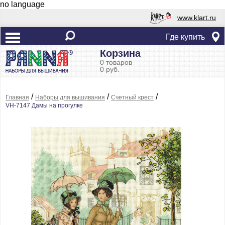
no language
www.klart.ru
Где купить
Корзина
0 товаров
0 руб.
/
/
/
Главная
Наборы для вышивания
Счетный крест
VH-7147 Дамы на прогулке