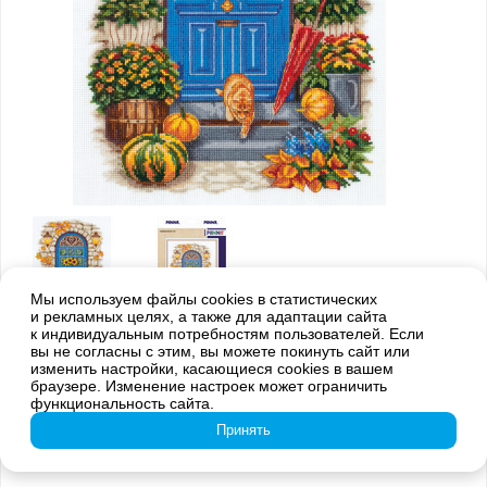
Мы используем файлы cookies в статистических
и рекламных целях, а также для адаптации сайта
к индивидуальным потребностям пользователей. Если
Внимание! Оттенки цветов готовой вышивки могут отличаться от
вы не согласны с этим, вы можете покинуть сайт или
изображения на обложке из-за погрешностей цветопередачи
изменить настройки, касающиеся cookies в вашем
браузере. Изменение настроек может ограничить
GM-7105 Осень на пороге
функциональность сайта.
Принять
1 609
руб.