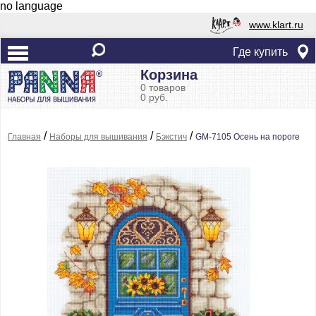
no language
www.klart.ru
Где купить
Корзина
0 товаров
0 руб.
/
/
/
Главная
Наборы для вышивания
Бэкстич
GM-7105 Осень на пороге