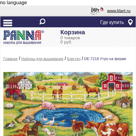
no language
www.klart.ru
Где купить
Корзина
0 товаров
0 руб.
/
/
/
Главная
Наборы для вышивания
Бэкстич
DE-7218 Утро на ферме