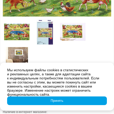
Мы используем файлы cookies в статистических
и рекламных целях, а также для адаптации сайта
Внимание! Оттенки цветов готовой вышивки могут отличаться от
к индивидуальным потребностям пользователей. Если
изображения на обложке из-за погрешностей цветопередачи
вы не согласны с этим, вы можете покинуть сайт или
изменить настройки, касающиеся cookies в вашем
DE-7218 Утро на ферме
браузере. Изменение настроек может ограничить
функциональность сайта.
1 699
руб.
Принять
Наличие в интернет магазине: