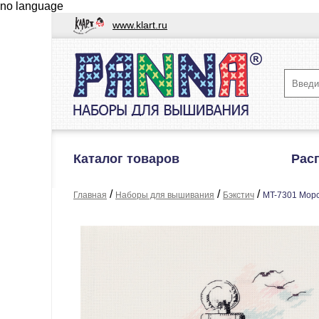
no language
www.klart.ru
Каталог товаров
Рас
/
/
/
Главная
Наборы для вышивания
Бэкстич
MT-7301 Морс