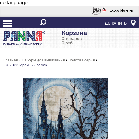
no language
www.klart.ru
Где купить
Корзина
0 товаров
0 руб.
/
/
/
Главная
Наборы для вышивания
Золотая серия
ZU-7323 Мрачный замок