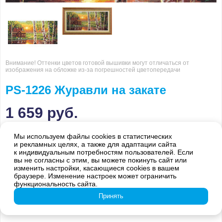
Внимание! Оттенки цветов готовой вышивки могут отличаться от
изображения на обложке из-за погрешностей цветопередачи
PS-1226 Журавли на закате
1 659
руб.
Наличие в интернет магазине:
Мы используем файлы cookies в статистических
ожидается в течение 2-5 дней
и рекламных целях, а также для адаптации сайта
к индивидуальным потребностям пользователей. Если
вы не согласны с этим, вы можете покинуть сайт или
изменить настройки, касающиеся cookies в вашем
браузере. Изменение настроек может ограничить
функциональность сайта.
Принять