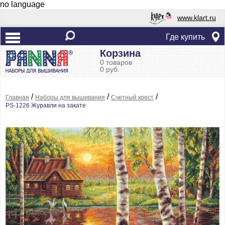
no language
www.klart.ru
Где купить
Корзина
0 товаров
0 руб.
/
/
/
Главная
Наборы для вышивания
Счетный крест
PS-1226 Журавли на закате