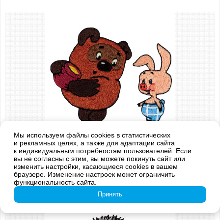
Мы используем файлы cookies в статистических
и рекламных целях, а также для адаптации сайта
Арт.: CMF-JK-2353
к индивидуальным потребностям пользователей. Если
"Винни Пух и Пятачок"
вы не согласны с этим, вы можете покинуть сайт или
изменить настройки, касающиеся cookies в вашем
589 руб.
в корзину
браузере. Изменение настроек может ограничить
функциональность сайта.
Принять