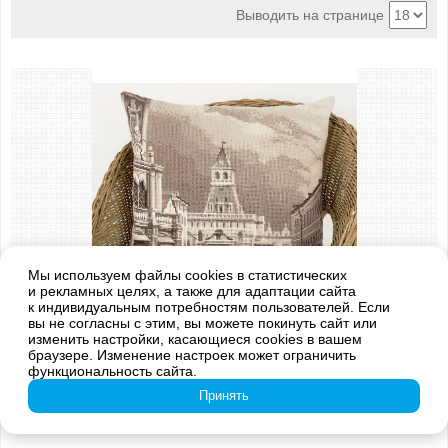
Выводить на странице
Мы используем файлы cookies в статистических
и рекламных целях, а также для адаптации сайта
к индивидуальным потребностям пользователей. Если
вы не согласны с этим, вы можете покинуть сайт или
изменить настройки, касающиеся cookies в вашем
Арт.: PD-1902
браузере. Изменение настроек может ограничить
"Старая Москва. Ильинские ворота" (Подушка)
функциональность сайта.
2 449 руб.
в корзину
Принять