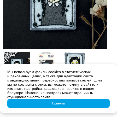
Мы используем файлы cookies в статистических
и рекламных целях, а также для адаптации сайта
к индивидуальным потребностям пользователей. Если
Внимание! Оттенки цветов готовой вышивки могут отличаться от
вы не согласны с этим, вы можете покинуть сайт или
изображения на обложке из-за погрешностей цветопередачи
изменить настройки, касающиеся cookies в вашем
браузере. Изменение настроек может ограничить
JK-2335 Брошь. Мяунсдэй
функциональность сайта.
Принять
339
руб.