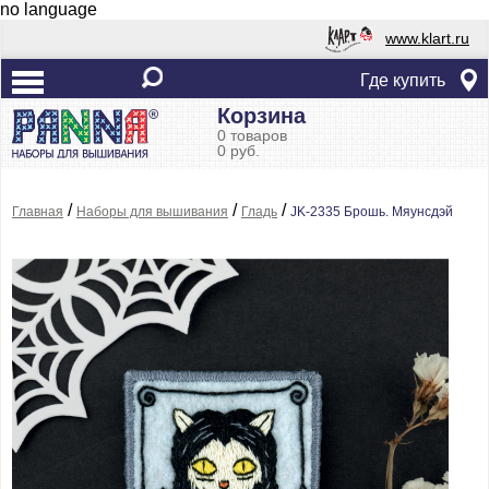
no language
www.klart.ru
Где купить
Корзина
0 товаров
0 руб.
/
/
/
Главная
Наборы для вышивания
Гладь
JK-2335 Брошь. Мяунсдэй