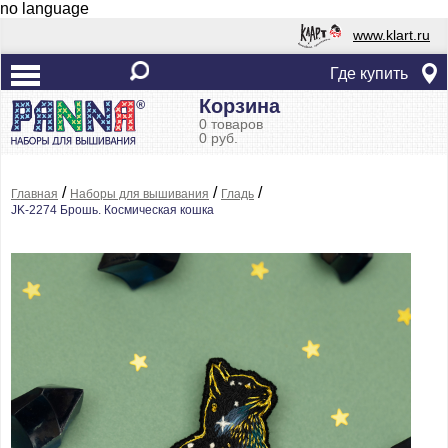
no language
www.klart.ru
Где купить
Корзина
0 товаров
0 руб.
/
/
/
Главная
Наборы для вышивания
Гладь
JK-2274 Брошь. Космическая кошка