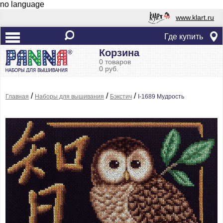
no language
www.klart.ru
Где купить
Корзина
0 товаров
0 руб.
/
/
/
Главная
Наборы для вышивания
Бэкстич
I-1689 Мудрость