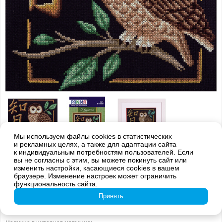
Мы используем файлы cookies в статистических
и рекламных целях, а также для адаптации сайта
к индивидуальным потребностям пользователей. Если
Внимание! Оттенки цветов готовой вышивки могут отличаться от
изображения на обложке из-за погрешностей цветопередачи
вы не согласны с этим, вы можете покинуть сайт или
изменить настройки, касающиеся cookies в вашем
браузере. Изменение настроек может ограничить
I-1689 Мудрость
функциональность сайта.
Принять
819
руб.