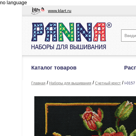
no language
www.klart.ru
Каталог товаров
Рас
/
/
/
Главная
Наборы для вышивания
Счетный крест
I-0157