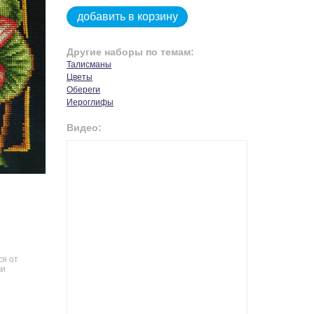
добавить в корзину
Другие наборы по темам:
Талисманы
Цветы
Обереги
Иероглифы
Видео:
ся от
чи