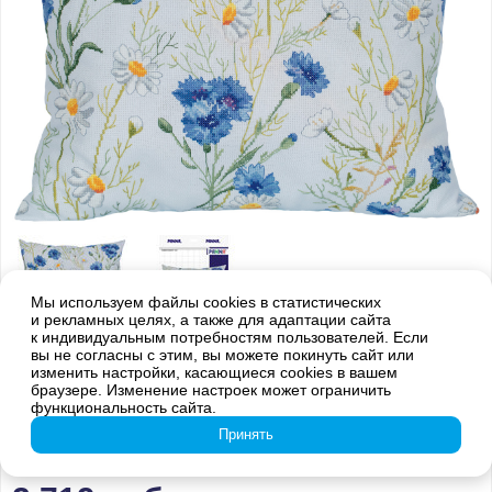
Мы используем файлы cookies в статистических
и рекламных целях, а также для адаптации сайта
к индивидуальным потребностям пользователей. Если
вы не согласны с этим, вы можете покинуть сайт или
Внимание! Оттенки цветов готовой вышивки могут отличаться от
изменить настройки, касающиеся cookies в вашем
изображения на обложке из-за погрешностей цветопередачи
браузере. Изменение настроек может ограничить
функциональность сайта.
PD-7309 Подушка. Васильки и
Принять
ромашки