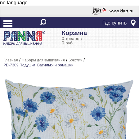
no language
www.klart.ru
Где купить
Корзина
0 товаров
0 руб.
/
/
/
Главная
Наборы для вышивания
Бэкстич
PD-7309 Подушка. Васильки и ромашки