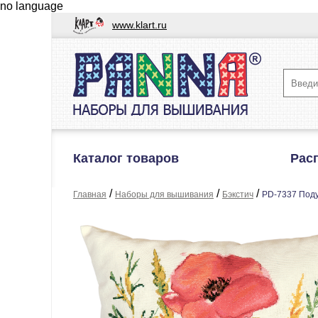
no language
www.klart.ru
Каталог товаров
Рас
/
/
/
Главная
Наборы для вышивания
Бэкстич
PD-7337 Поду