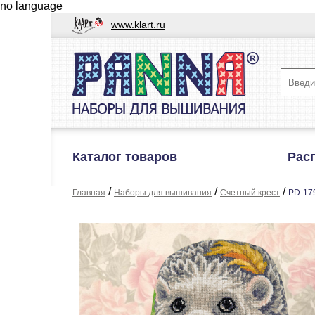
no language
www.klart.ru
Каталог товаров
Рас
/
/
/
Главная
Наборы для вышивания
Счетный крест
PD-17