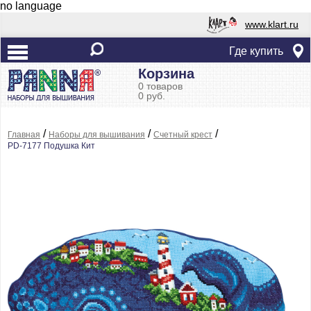
no language
www.klart.ru
Где купить
Корзина
0 товаров
0 руб.
/
/
/
Главная
Наборы для вышивания
Счетный крест
PD-7177 Подушка Кит