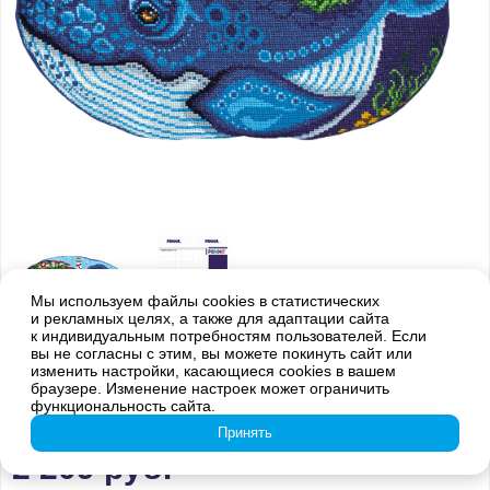
Мы используем файлы cookies в статистических
и рекламных целях, а также для адаптации сайта
к индивидуальным потребностям пользователей. Если
вы не согласны с этим, вы можете покинуть сайт или
Внимание! Оттенки цветов готовой вышивки могут отличаться от
изменить настройки, касающиеся cookies в вашем
изображения на обложке из-за погрешностей цветопередачи
браузере. Изменение настроек может ограничить
функциональность сайта.
PD-7177 Подушка Кит
Принять
2 209
руб.