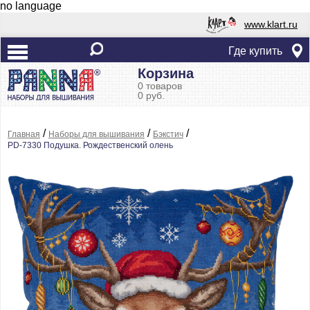
no language
www.klart.ru
Где купить
Корзина
0 товаров
0 руб.
/
/
/
Главная
Наборы для вышивания
Бэкстич
PD-7330 Подушка. Рождественский олень