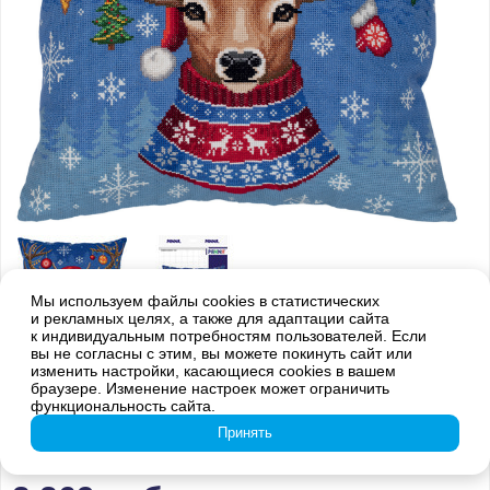
Мы используем файлы cookies в статистических
и рекламных целях, а также для адаптации сайта
к индивидуальным потребностям пользователей. Если
вы не согласны с этим, вы можете покинуть сайт или
Внимание! Оттенки цветов готовой вышивки могут отличаться от
изменить настройки, касающиеся cookies в вашем
изображения на обложке из-за погрешностей цветопередачи
браузере. Изменение настроек может ограничить
функциональность сайта.
PD-7330 Подушка. Рождественский
Принять
олень